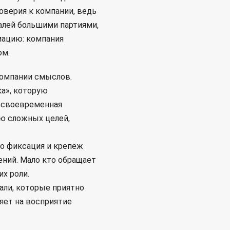
оверия к компании, ведь
алей большими партиями,
мацию: компания
ом.
компании смыслов.
а», которую
и своевременная
ию сложных целей,
то фиксация и крепёж
ний. Мало кто обращает
их роли.
али, которые приятно
яет на восприятие