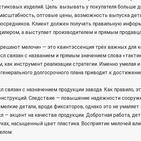
стиковых изделий. Цель: вызывать у покупателя больше д
 масштабность, оптовые цены, возможность выпуска дет
посредников. Клиент должен получать правильную инфор
 дилером, а выступает производителем и прямым продавц
решают мелочи» — это квинтэссенция трёх важных для 
л связан с названием и прямым значением слова «тактик
, как инструмент реализации стратегии. Именно умелая 
 генерального долгосрочного плана приводит к достижен
 связан с назначением продукции завода. Как правило, э
онструкций. Следствие — повышение надёжности сооруже
мелкие детали, вроде фиксаторов, однако это не умаляет 
 — акцент на качестве продукции. Добротная работа, дет
уках, насыщенный цвет пластика. Восприятие мелочей вли
елом.