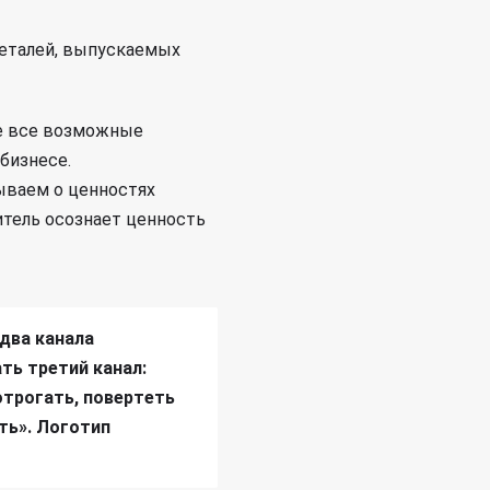
еталей, выпускаемых
Не все возможные
бизнесе.
ываем о ценностях
итель осознает ценность
два канала
ть третий канал:
отрогать, повертеть
ть». Логотип