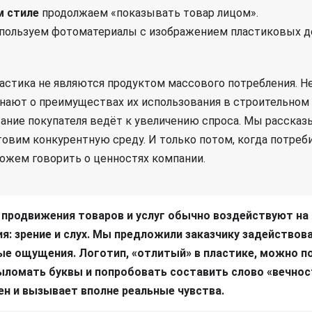
м стиле
продолжаем «показывать товар лицом».
спользуем фотоматериалы с изображением пластиковых д
ластика не являются продуктом массового потребления. 
знают о преимуществах их использования в строительном 
ние покупателя ведёт к увеличению спроса. Мы рассказ
товим конкурентную среду. И только потом, когда потреб
можем говорить о ценностях компании.
продвижения товаров и услуг обычно воздействуют на 
я: зрение и слух. Мы предложили заказчику задействова
е ощущения. Логотип, «отлитый» в пластике, можно п
выломать буквы и попробовать составить слово «вечнос
н и вызывает вполне реальные чувства.