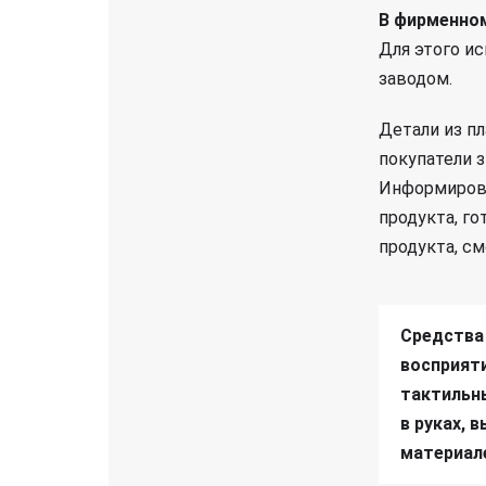
В фирменно
Для этого и
заводом.
Детали из п
покупатели 
Информирова
продукта, го
продукта, с
Средства 
восприяти
тактильны
в руках, 
материале