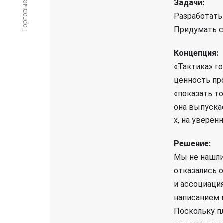
Задачи:
Разработать
Придумать сл
Концепция:
«Тактика» го
ценность пр
«показать т
она выпускае
х, на уверен
Решение:
Мы не нашли
отказались 
и ассоциаци
написанием в
Поскольку п