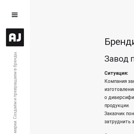
Бренди
Торговые марки. Создаём и превращаем в бренды.
Завод 
Ситуация:
Компания зак
изготовлени
о диверсифи
продукции.
Заказчик пон
затруднить з