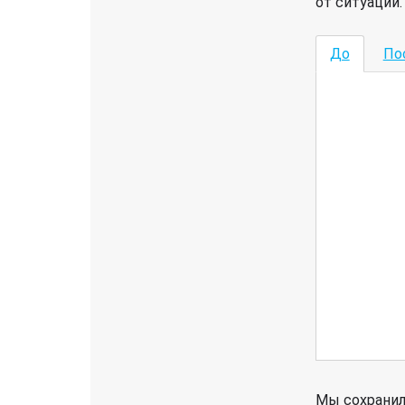
от ситуации.
До
По
Мы сохрани