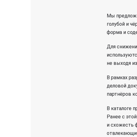
Мы предложи
голубой и чё
форма и сод
Для снижени
используютс
не выходя из
В рамках ра
деловой док
партнёров к
В каталоге 
Ранее с это
и схожесть 
отвлекающие