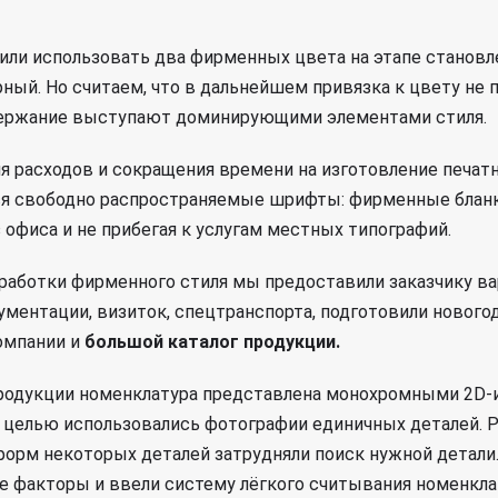
ли использовать два фирменных цвета на этапе становле
рный. Но считаем, что в дальнейшем привязка к цвету не п
ержание выступают доминирующими элементами стиля.
я расходов и сокращения времени на изготовление печат
я свободно распространяемые шрифты: фирменные бланк
 офиса и не прибегая к услугам местных типографий.
зработки фирменного стиля мы предоставили заказчику в
ументации, визиток, спецтранспорта, подготовили новог
омпании и
большой каталог продукции.
продукции номенклатура представлена монохромными 2D-
й целью использовались фотографии единичных деталей. 
форм некоторых деталей затрудняли поиск нужной детали
 факторы и ввели систему лёгкого считывания номенкла